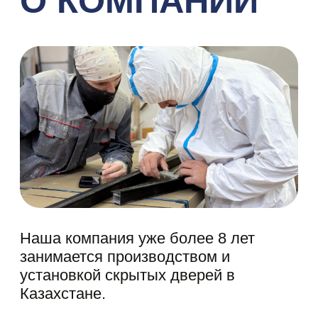
Наша компания уже более 8 лет
занимается производством и
установкой скрытых дверей в
Казахстане.
Мы гордимся тем, что создали
продукцию, сочетающую в себе
современный дизайн, высокое
качество материалов и надёжность
опыта производства
8 ЛЕТ
скрытых дверей
срок службы наших
25 ЛЕТ
дверей
срок изготовления
7-10
скрытых дверей